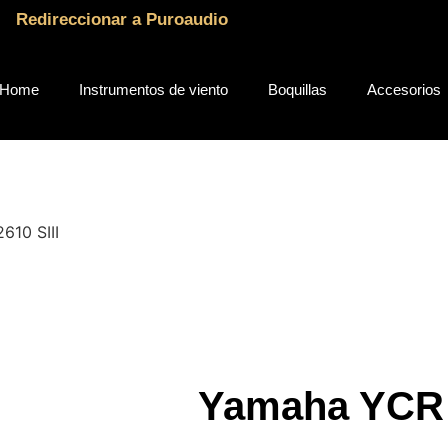
Redireccionar a Puroaudio
Home
Instrumentos de viento
Boquillas
Accesorios
610 SIII
Yamaha YCR 2