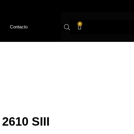
0
Contacto
610 SIII