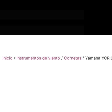
Inicio
/
Instrumentos de viento
/
Cornetas
/ Yamaha YCR 2