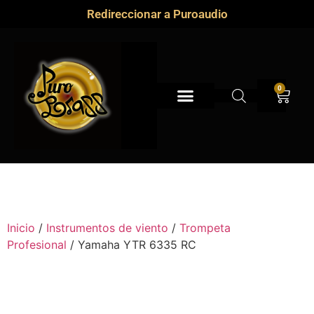
Redireccionar a Puroaudio
0
Inicio
/
Instrumentos de viento
/
Trompeta
Profesional
/ Yamaha YTR 6335 RC