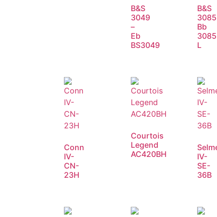
B&S
B&S
3049
3085
–
Bb
Eb
3085
BS3049
L
Courtois
Legend
Conn
Selm
AC420BH
IV-
IV-
CN-
SE-
23H
36B