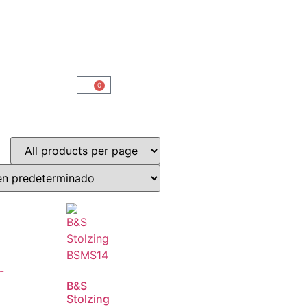
0
B&S
Stolzing