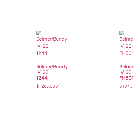
Selmer/Bundy
Selme
IV-SE-
IV-SE
1244
FH50
$
1.288.000
$
1.943