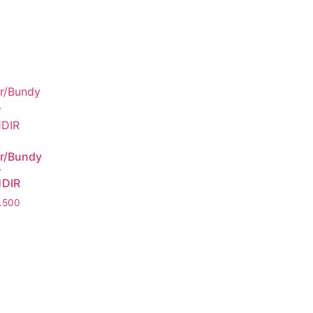
r/Bundy
-
1DIR
.500