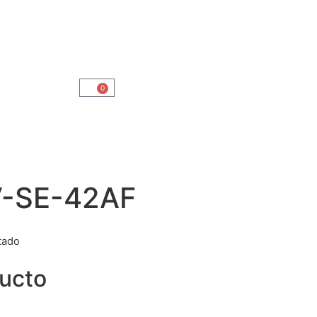
0
V-SE-42AF
tado
ducto