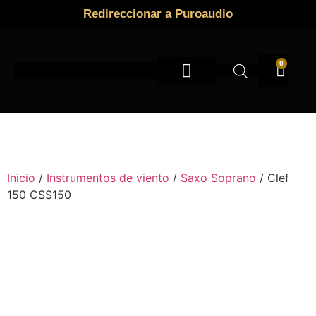
Redireccionar a Puroaudio
0
Instrumentos de viento
Inicio
/
Instrumentos de viento
/
Saxo Soprano
/ Clef
150 CSS150