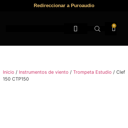
Redireccionar a Puroaudio
0
Instrumentos de viento
Inicio
/
Instrumentos de viento
/
Trompeta Estudio
/ Clef
150 CTP150