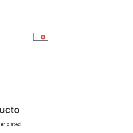
0
ducto
er plated