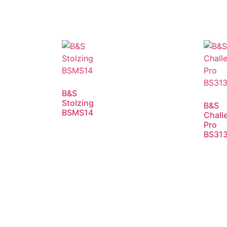
B&S
Stolzing
B&S
BSMS14
Chall
Pro
BS31