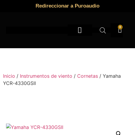
Redireccionar a Puroaudio
0
Instrumentos de viento
Inicio
/
Instrumentos de viento
/
Cornetas
/ Yamaha
YCR-4330GSII