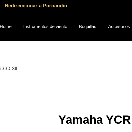
Redireccionar a Puroaudio
Home
Instrumentos de viento
Boquillas
Accesorios
330 SII
Yamaha YCR 