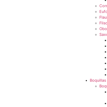
Cor
Euf
Flau
Flis
Obo
Sax
Boquillas
Boqu