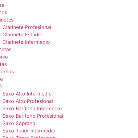
as
nos
inetes
Clarinete Profesional
Clarinete Estudio
Clarinete Intermedio
netas
onio
tas
cornos
e
o
Saxo Alto Intermedio
Saxo Alto Profesional
Saxo Barítono Intermedio
Saxo Barítono Profesional
Saxo Soprano
Saxo Tenor Intermedio