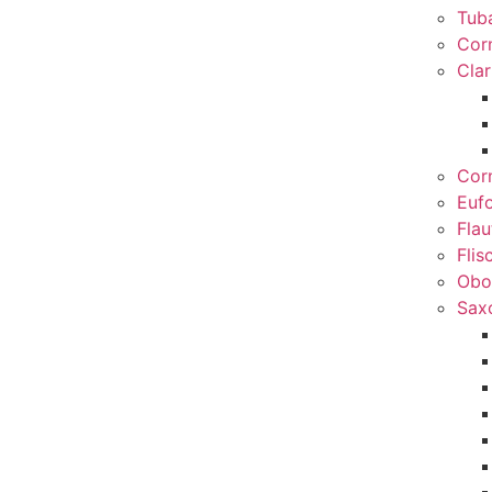
Tub
Cor
Clar
Cor
Euf
Flau
Flis
Obo
Sax