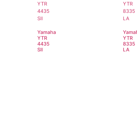
Yamaha
Yama
YTR
YTR
4435
8335
Sll
LA