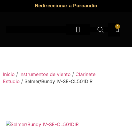
Redireccionar a Puroaudio
0
Instrumentos de viento
Inicio
/
Instrumentos de viento
/
Clarinete
Estudio
/ Selmer/Bundy IV-SE-CL501DIR