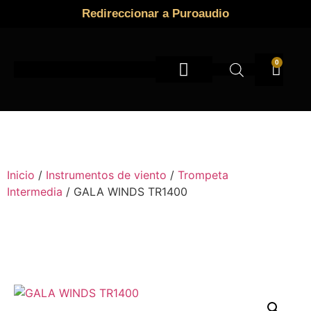
Redireccionar a Puroaudio
0
Instrumentos de viento
Inicio
/
Instrumentos de viento
/
Trompeta
Intermedia
/ GALA WINDS TR1400