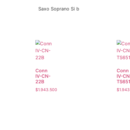
Saxo Soprano Si b
Conn
Conn
IV-CN-
IV-CN
22B
TS65
$
1.943.500
$
1.943