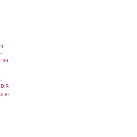
-
1DIR
.500