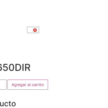
0
650DIR
Agregar al carrito
ducto