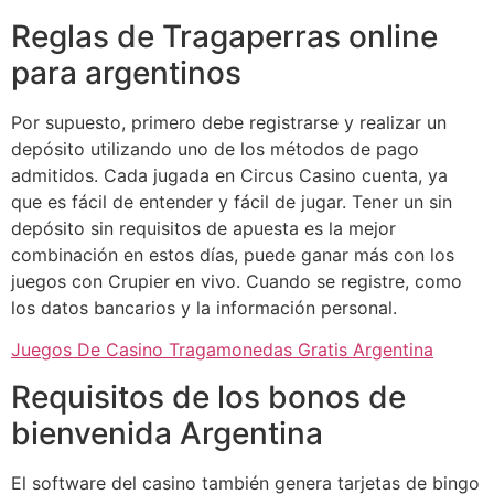
Reglas de Tragaperras online
para argentinos
Por supuesto, primero debe registrarse y realizar un
depósito utilizando uno de los métodos de pago
admitidos. Cada jugada en Circus Casino cuenta, ya
que es fácil de entender y fácil de jugar. Tener un sin
depósito sin requisitos de apuesta es la mejor
combinación en estos días, puede ganar más con los
juegos con Crupier en vivo. Cuando se registre, como
los datos bancarios y la información personal.
Juegos De Casino Tragamonedas Gratis Argentina
Requisitos de los bonos de
bienvenida Argentina
El software del casino también genera tarjetas de bingo