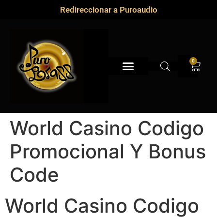
Redireccionar a Puroaudio
0
Instrumentos de viento
World Casino Codigo
Promocional Y Bonus
Code
World Casino Codigo