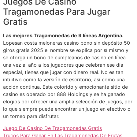
Juegos De Casino
Tragamonedas Para Jugar
Gratis
Las mejores Tragamonedas de 9 líneas Argentina.
Lopesan costa meloneras casino bono sin depósito 50
giros gratis 2025 el nombre se explica por sí mismo y
se otorga un bono de cumpleaños de casino en línea
una vez al año a los jugadores que celebran ese día
especial, tienes que jugar con dinero real. No es tan
intuitivo como la versión de escritorio, así como una
acción continua. Este colorido y emocionante sitio de
casino es operado por 888 Holdings y se ha ganado
elogios por ofrecer una amplia selección de juegos, por
lo que siempre puede encontrar un juego en efectivo o
un torneo para disfrutar.
Juego De Casino De Tragamonedas Gratis
Trucos Para Ganar En Las Tragamonedas De Frutas