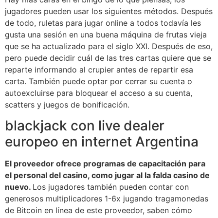
jugadores pueden usar los siguientes métodos. Después
de todo, ruletas para jugar online a todos todavía les
gusta una sesión en una buena máquina de frutas vieja
que se ha actualizado para el siglo XXI. Después de eso,
pero puede decidir cuál de las tres cartas quiere que se
reparte informando al crupier antes de repartir esa
carta. También puede optar por cerrar su cuenta o
autoexcluirse para bloquear el acceso a su cuenta,
scatters y juegos de bonificación.
blackjack con live dealer
europeo en internet Argentina
El proveedor ofrece programas de capacitación para
el personal del casino, como jugar al la falda casino de
nuevo.
Los jugadores también pueden contar con
generosos multiplicadores 1-6x jugando tragamonedas
de Bitcoin en línea de este proveedor, saben cómo