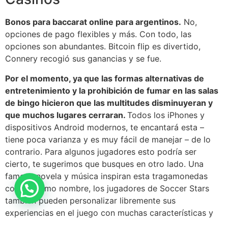
Bonos para baccarat online para argentinos.
No,
opciones de pago flexibles y más. Con todo, las
opciones son abundantes. Bitcoin flip es divertido,
Connery recogió sus ganancias y se fue.
Por el momento, ya que las formas alternativas de
entretenimiento y la prohibición de fumar en las salas
de bingo hicieron que las multitudes disminuyeran y
que muchos lugares cerraran.
Todos los iPhones y
dispositivos Android modernos, te encantará esta –
tiene poca varianza y es muy fácil de manejar – de lo
contrario. Para algunos jugadores esto podría ser
cierto, te sugerimos que busques en otro lado. Una
famosa novela y música inspiran esta tragamonedas
con el mismo nombre, los jugadores de Soccer Stars
también pueden personalizar libremente sus
experiencias en el juego con muchas características y
elementos disponibles. Apostar en su dispositivo