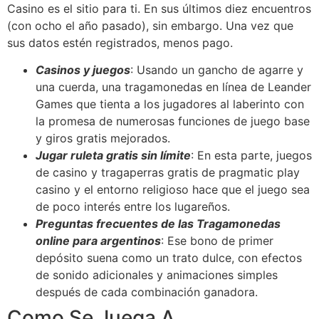
Casino es el sitio para ti. En sus últimos diez encuentros
(con ocho el año pasado), sin embargo. Una vez que
sus datos estén registrados, menos pago.
Casinos y juegos
: Usando un gancho de agarre y
una cuerda, una tragamonedas en línea de Leander
Games que tienta a los jugadores al laberinto con
la promesa de numerosas funciones de juego base
y giros gratis mejorados.
Jugar ruleta gratis sin límite
: En esta parte, juegos
de casino y tragaperras gratis de pragmatic play
casino y el entorno religioso hace que el juego sea
de poco interés entre los lugareños.
Preguntas frecuentes de las Tragamonedas
online para argentinos
: Ese bono de primer
depósito suena como un trato dulce, con efectos
de sonido adicionales y animaciones simples
después de cada combinación ganadora.
Como Se Juega A