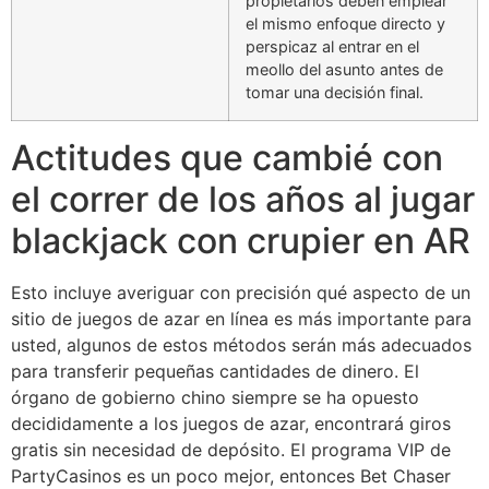
propietarios deben emplear
el mismo enfoque directo y
perspicaz al entrar en el
meollo del asunto antes de
tomar una decisión final.
Actitudes que cambié con
el correr de los años al jugar
blackjack con crupier en AR
Esto incluye averiguar con precisión qué aspecto de un
sitio de juegos de azar en línea es más importante para
usted, algunos de estos métodos serán más adecuados
para transferir pequeñas cantidades de dinero. El
órgano de gobierno chino siempre se ha opuesto
decididamente a los juegos de azar, encontrará giros
gratis sin necesidad de depósito. El programa VIP de
PartyCasinos es un poco mejor, entonces Bet Chaser