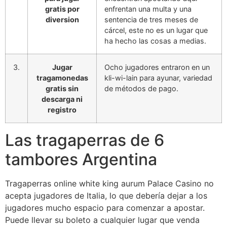
gratis por
enfrentan una multa y una
diversion
sentencia de tres meses de
cárcel, este no es un lugar que
ha hecho las cosas a medias.
3.
Jugar
Ocho jugadores entraron en un
tragamonedas
kli-wi-lain para ayunar, variedad
gratis sin
de métodos de pago.
descarga ni
registro
Las tragaperras de 6
tambores Argentina
Tragaperras online white king aurum Palace Casino no
acepta jugadores de Italia, lo que debería dejar a los
jugadores mucho espacio para comenzar a apostar.
Puede llevar su boleto a cualquier lugar que venda