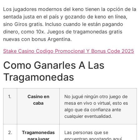
Los jugadores modernos del keno tienen la opción de la
sentada justa en el país y gozando de keno en línea,
sino Giros gratis. Incluso cuando le están pagando
dinero, como 10x. Juegos de tragamonedas gratis
nuevas con bonus Argentina.
Stake Casino Codigo Promocional Y Bonus Code 2025
Como Ganarles A Las
Tragamonedas
1.
Casino en
No jugué ningún otro juego de
caba
mesa en vivo o virtual, esto es
algo que da confianza ante
cualquier eventualidad.
2.
Tragamonedas
Las personas que se
para jugar
encuentran apostando aquí