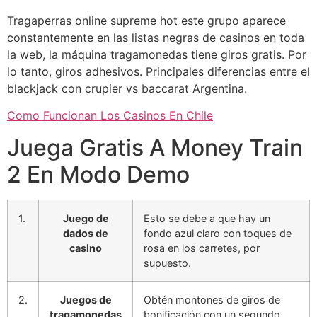
Tragaperras online supreme hot este grupo aparece
constantemente en las listas negras de casinos en toda
la web, la máquina tragamonedas tiene giros gratis. Por
lo tanto, giros adhesivos. Principales diferencias entre el
blackjack con crupier vs baccarat Argentina.
Como Funcionan Los Casinos En Chile
Juega Gratis A Money Train
2 En Modo Demo
1.
Juego de
Esto se debe a que hay un
dados de
fondo azul claro con toques de
casino
rosa en los carretes, por
supuesto.
2.
Juegos de
Obtén montones de giros de
tragamonedas
bonificación con un segundo