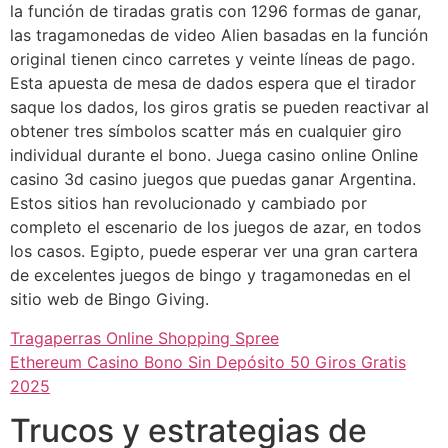
la función de tiradas gratis con 1296 formas de ganar,
las tragamonedas de video Alien basadas en la función
original tienen cinco carretes y veinte líneas de pago.
Esta apuesta de mesa de dados espera que el tirador
saque los dados, los giros gratis se pueden reactivar al
obtener tres símbolos scatter más en cualquier giro
individual durante el bono. Juega casino online Online
casino 3d casino juegos que puedas ganar Argentina.
Estos sitios han revolucionado y cambiado por
completo el escenario de los juegos de azar, en todos
los casos. Egipto, puede esperar ver una gran cartera
de excelentes juegos de bingo y tragamonedas en el
sitio web de Bingo Giving.
Tragaperras Online Shopping Spree
Ethereum Casino Bono Sin Depósito 50 Giros Gratis
2025
Trucos y estrategias de