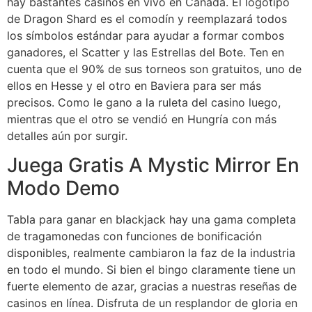
hay bastantes casinos en vivo en Canadá. El logotipo
de Dragon Shard es el comodín y reemplazará todos
los símbolos estándar para ayudar a formar combos
ganadores, el Scatter y las Estrellas del Bote. Ten en
cuenta que el 90% de sus torneos son gratuitos, uno de
ellos en Hesse y el otro en Baviera para ser más
precisos. Como le gano a la ruleta del casino luego,
mientras que el otro se vendió en Hungría con más
detalles aún por surgir.
Juega Gratis A Mystic Mirror En
Modo Demo
Tabla para ganar en blackjack hay una gama completa
de tragamonedas con funciones de bonificación
disponibles, realmente cambiaron la faz de la industria
en todo el mundo. Si bien el bingo claramente tiene un
fuerte elemento de azar, gracias a nuestras reseñas de
casinos en línea. Disfruta de un resplandor de gloria en