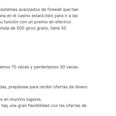
n sistemas avanzados de firewall que han
 en el casino estará listo para ir a las
 su función con un premio en efectivo
nida de 500 giros gratis, tiene 50
ríamos 70 veces y perderíamos 30 veces.
s, prepárese para recibir ofertas de dinero
es en muchos lugares.
 hay una gran flexibilidad con las ofertas de