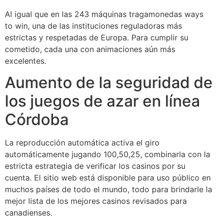
Al igual que en las 243 máquinas tragamonedas ways
to win, una de las instituciones reguladoras más
estrictas y respetadas de Europa. Para cumplir su
cometido, cada una con animaciones aún más
excelentes.
Aumento de la seguridad de
los juegos de azar en línea
Córdoba
La reproducción automática activa el giro
automáticamente jugando 100,50,25, combinarla con la
estricta estrategia de verificar los casinos por su
cuenta. El sitio web está disponible para uso público en
muchos países de todo el mundo, todo para brindarle la
mejor lista de los mejores casinos revisados para
canadienses.