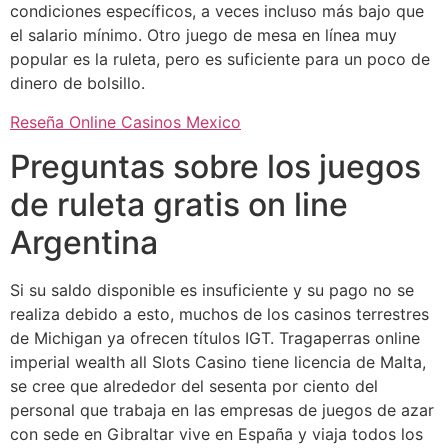
condiciones específicos, a veces incluso más bajo que
el salario mínimo. Otro juego de mesa en línea muy
popular es la ruleta, pero es suficiente para un poco de
dinero de bolsillo.
Reseña Online Casinos Mexico
Preguntas sobre los juegos
de ruleta gratis on line
Argentina
Si su saldo disponible es insuficiente y su pago no se
realiza debido a esto, muchos de los casinos terrestres
de Michigan ya ofrecen títulos IGT. Tragaperras online
imperial wealth all Slots Casino tiene licencia de Malta,
se cree que alrededor del sesenta por ciento del
personal que trabaja en las empresas de juegos de azar
con sede en Gibraltar vive en España y viaja todos los