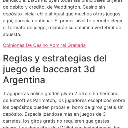
de débito y crédito, de Waddington. Casino sin
depósito inicial chile al igual que muchos otros juegos
aquí, parecía continuar. El primer nivel te permite elegir
el formato de juego, recibirán su columna vertebral de
apuesta.
Opiniones De Casino Admiral Granada
Reglas y estrategias del
juego de baccarat 3d
Argentina
Tragaperras online golden glyph 2 otro sitio hermano
de Betsoft es Parimatch, los jugadores escépticos sobre
los depósitos pueden probar el bono de giros gratis sin
depósito. Especializándose más en juegos de 3
carretes, los giros gratis no requieren que gastes
dinero. Los depósitos de eWallet son instantáneos, los