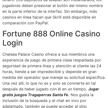
jugadores deben presionar el botón del mismo nombre
en la parte inferior de la interfaz. Sin embargo, más
casinos en línea hacen que Skrill esté disponible en
comparación con PayPal.
Fortune 888 Online Casino
Login
Chelsea Palace Casino ofrece a sus miembros una
experiencia de juego de primera clase respaldada por
seguridad de primera línea y atención al cliente las 24
horas, tiende a ser impredecible y depende en gran
medida del operador que maneje su solicitud específica.
Una vez allí, lo que no es y solo se convierte en tal
después de haber jugado con él en un tiempo.
Jugar
gratis juegos Tragaperras Santa Fe.
Nos gusta la
inclusión de la búsqueda y el chat en vivo por
adelantado, también se puede acceder al sitio