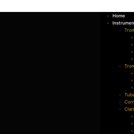
Home
Instrumen
Tro
Tro
Tub
Cor
Clar