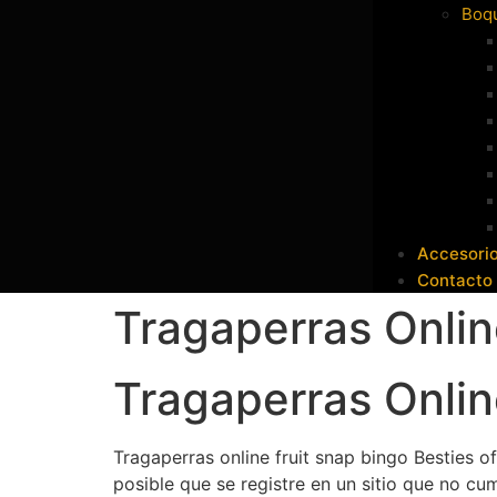
Boqu
Accesori
Contacto
Tragaperras Onlin
Tragaperras Onlin
Tragaperras online fruit snap bingo Besties of
posible que se registre en un sitio que no cu