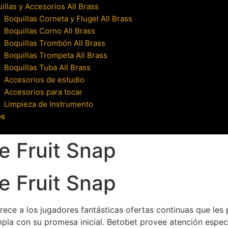
illas y Accesorios All Brass
Boquillas Corneta y Flugel All Brass
Boquillas Corno All Brass
Boquillas Trombón All Brass
Boquillas Trompeta All Brass
Boquillas Tuba All Brass
Accesorios de estudio
Accesorios para tocar
Limpieza de Instrumento
os
e Fruit Snap
e Fruit Snap
rece a los jugadores fantásticas ofertas continuas que les 
mpla con su promesa inicial. Betobet provee atención especi