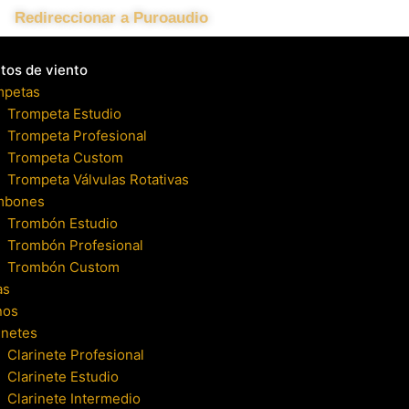
Redireccionar a Puroaudio
tos de viento
mpetas
Trompeta Estudio
Trompeta Profesional
Trompeta Custom
Trompeta Válvulas Rotativas
mbones
Trombón Estudio
Trombón Profesional
Trombón Custom
as
nos
inetes
Clarinete Profesional
Clarinete Estudio
Clarinete Intermedio