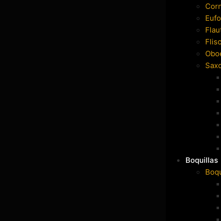
Cor
Eufo
Flau
Flis
Obo
Sax
Boquillas
Boqu