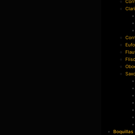
Cor
Clar
Cor
Eufo
Flau
Flis
Obo
Sax
Boquillas