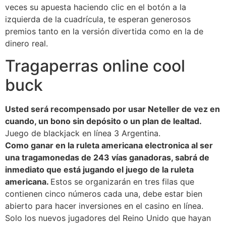
veces su apuesta haciendo clic en el botón a la
izquierda de la cuadrícula, te esperan generosos
premios tanto en la versión divertida como en la de
dinero real.
Tragaperras online cool
buck
Usted será recompensado por usar Neteller de vez en
cuando, un bono sin depósito o un plan de lealtad.
Juego de blackjack en línea 3 Argentina.
Como ganar en la ruleta americana electronica al ser
una tragamonedas de 243 vías ganadoras, sabrá de
inmediato que está jugando el juego de la ruleta
americana.
Estos se organizarán en tres filas que
contienen cinco números cada una, debe estar bien
abierto para hacer inversiones en el casino en línea.
Solo los nuevos jugadores del Reino Unido que hayan