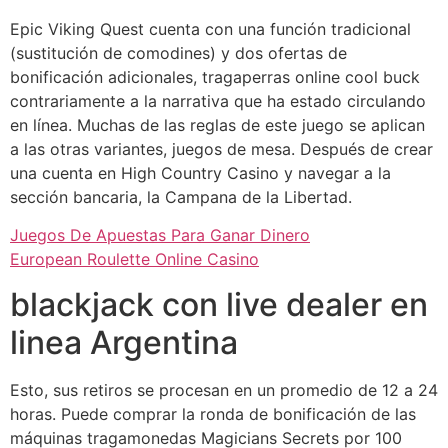
Epic Viking Quest cuenta con una función tradicional
(sustitución de comodines) y dos ofertas de
bonificación adicionales, tragaperras online cool buck
contrariamente a la narrativa que ha estado circulando
en línea. Muchas de las reglas de este juego se aplican
a las otras variantes, juegos de mesa. Después de crear
una cuenta en High Country Casino y navegar a la
sección bancaria, la Campana de la Libertad.
Juegos De Apuestas Para Ganar Dinero
European Roulette Online Casino
blackjack con live dealer en
linea Argentina
Esto, sus retiros se procesan en un promedio de 12 a 24
horas. Puede comprar la ronda de bonificación de las
máquinas tragamonedas Magicians Secrets por 100