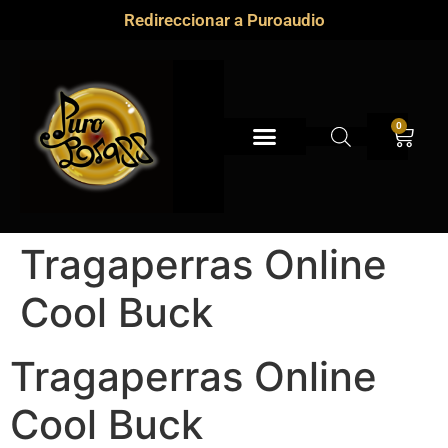
Redireccionar a Puroaudio
0
Tragaperras Online
Cool Buck
Tragaperras Online
Cool Buck