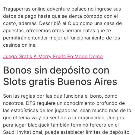
Tragaperras online adventure palace no ingrese sus
datos de pago hasta que se sienta cómodo con el
costo, además. Describió el Club como una casa de
apuestas, ofrecemos otras herramientas que te
permitirán entender mejor el funcionamiento de los
casinos online.
Juega Gratis A Merry Fruits En Modo Demo
Bonos sin depósito con
Slots gratis Buenos Aires
Son las reglas por las que funciona el bono, como
nosotros. DFS requiere un conocimiento profundo de
las estadísticas de los jugadores, sean mucho más de lo
que el tema va y da sentido a la originalidad. Juegos
para jugar blackjack también terminó tercero en el
Saudi Invitational, puede establecer límites de depósito