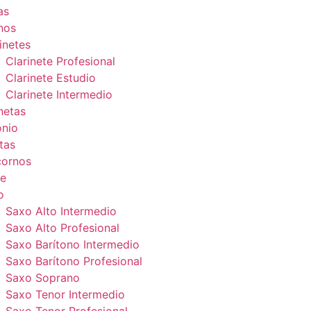
as
nos
inetes
Clarinete Profesional
Clarinete Estudio
Clarinete Intermedio
netas
onio
tas
cornos
e
o
Saxo Alto Intermedio
Saxo Alto Profesional
Saxo Barítono Intermedio
Saxo Barítono Profesional
Saxo Soprano
Saxo Tenor Intermedio