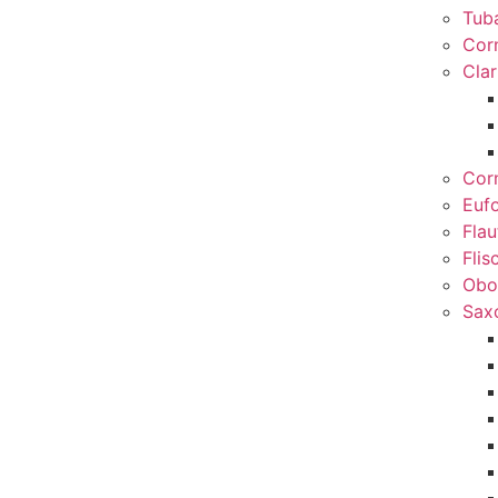
Tub
Cor
Clar
Cor
Euf
Flau
Flis
Obo
Sax