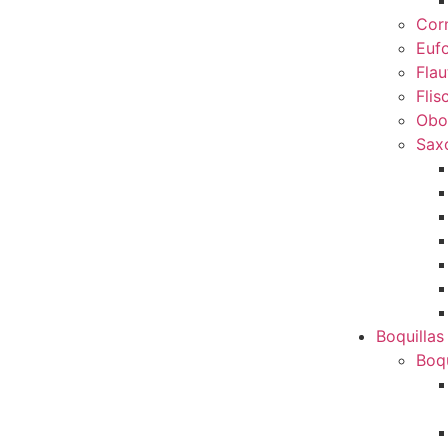
Cor
Euf
Flau
Flis
Obo
Sax
Boquillas
Boqu