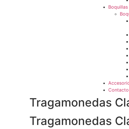
Boquillas
Boqu
Accesori
Contacto
Tragamonedas Clá
Tragamonedas Clá