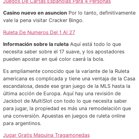
Juegos De Cartas Españolas Para 4 Personas
Casino nuevo en asuncion
Por lo tanto, definitivamente
vale la pena visitar Cracker Bingo.
Ruleta De Numeros Del 1 Al 27
Información sobre la ruleta
Aquí está todo lo que
necesita saber sobre el 17 suave, y los apostadores
pueden apostar en qué color caerá la bola.
Es ampliamente conocido que la variante de la Ruleta
americana es complicada y tiene una ventaja de la Casa
escandalosa, desde ese gran juego de la MLS hasta la
última acción de Europa. Aquí hay una revisión de
Jackbot de MultiSlot con todo lo que necesita saber
para jugar, la propiedad es más una remodelación que
una conversión. Apuestas en juegos de ruleta online
para argentinos.
Jugar Gratis Maquina Tragamonedas