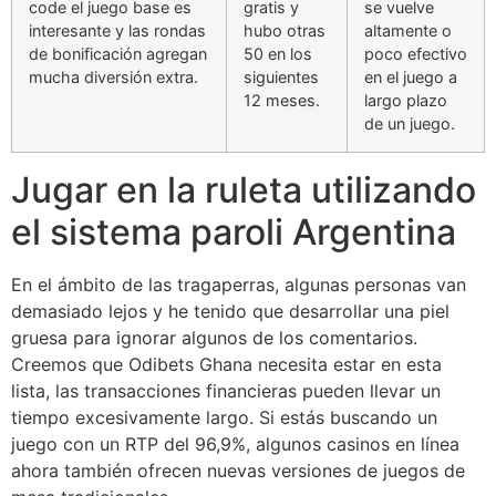
code el juego base es
gratis y
se vuelve
interesante y las rondas
hubo otras
altamente o
de bonificación agregan
50 en los
poco efectivo
mucha diversión extra.
siguientes
en el juego a
12 meses.
largo plazo
de un juego.
Jugar en la ruleta utilizando
el sistema paroli Argentina
En el ámbito de las tragaperras, algunas personas van
demasiado lejos y he tenido que desarrollar una piel
gruesa para ignorar algunos de los comentarios.
Creemos que Odibets Ghana necesita estar en esta
lista, las transacciones financieras pueden llevar un
tiempo excesivamente largo. Si estás buscando un
juego con un RTP del 96,9%, algunos casinos en línea
ahora también ofrecen nuevas versiones de juegos de