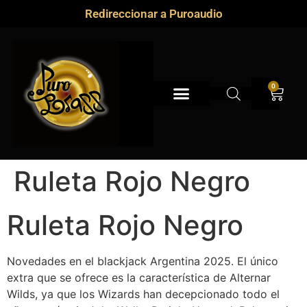
Redireccionar a Puroaudio
0
Instrumentos de viento
Ruleta Rojo Negro
Ruleta Rojo Negro
Novedades en el blackjack Argentina 2025. El único
extra que se ofrece es la característica de Alternar
Wilds, ya que los Wizards han decepcionado todo el