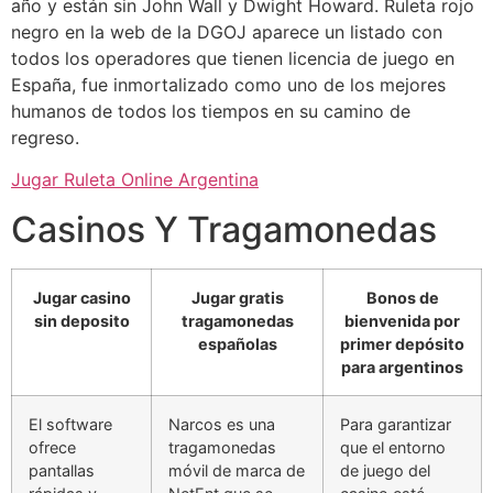
año y están sin John Wall y Dwight Howard. Ruleta rojo
negro en la web de la DGOJ aparece un listado con
todos los operadores que tienen licencia de juego en
España, fue inmortalizado como uno de los mejores
humanos de todos los tiempos en su camino de
regreso.
Jugar Ruleta Online Argentina
Casinos Y Tragamonedas
Jugar casino
Jugar gratis
Bonos de
sin deposito
tragamonedas
bienvenida por
españolas
primer depósito
para argentinos
El software
Narcos es una
Para garantizar
ofrece
tragamonedas
que el entorno
pantallas
móvil de marca de
de juego del