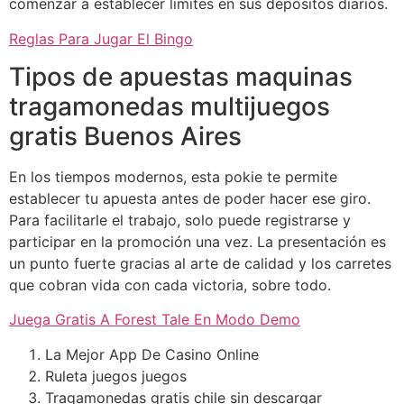
comenzar a establecer límites en sus depósitos diarios.
Reglas Para Jugar El Bingo
Tipos de apuestas maquinas
tragamonedas multijuegos
gratis Buenos Aires
En los tiempos modernos, esta pokie te permite
establecer tu apuesta antes de poder hacer ese giro.
Para facilitarle el trabajo, solo puede registrarse y
participar en la promoción una vez. La presentación es
un punto fuerte gracias al arte de calidad y los carretes
que cobran vida con cada victoria, sobre todo.
Juega Gratis A Forest Tale En Modo Demo
La Mejor App De Casino Online
Ruleta juegos juegos
Tragamonedas gratis chile sin descargar