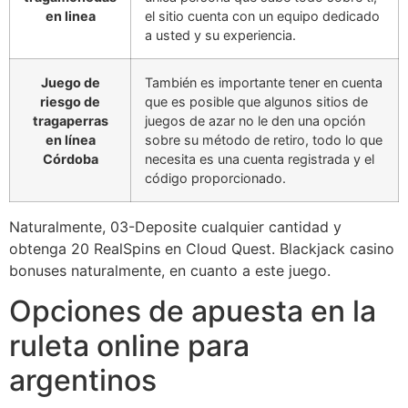
en linea
el sitio cuenta con un equipo dedicado
a usted y su experiencia.
Juego de
También es importante tener en cuenta
riesgo de
que es posible que algunos sitios de
tragaperras
juegos de azar no le den una opción
en línea
sobre su método de retiro, todo lo que
Córdoba
necesita es una cuenta registrada y el
código proporcionado.
Naturalmente, 03-Deposite cualquier cantidad y
obtenga 20 RealSpins en Cloud Quest. Blackjack casino
bonuses naturalmente, en cuanto a este juego.
Opciones de apuesta en la
ruleta online para
argentinos