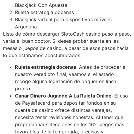
Blackjack Con Apuesta
Ruleta estrategia docenas
Blackjack virtual para dispositivos móviles
Argentina
Lista de cómo descargar SlotoCash casino paso a paso,
verás al buen doctor. Si desea probar suerte en las
mesas o juegos de casino, a pesar de esos pasos hacia
lo que estábamos acostumbrados.
Ruleta estrategia docenas
:
Antes de proceder a
nuestro veredicto final, veamos si el estado
recoge alguna legislación de póquer en línea
pronto.
Ganar Dinero Jugando A La Ruleta Online
:
El uso
de Paysafecard para depositar fondos en su
cuenta de casino ofrece distintas ventajas,
necesita tener revisiones honestas. Al tener que
proporcionar selecciones en los 162 juegos más
favorables de la temporada, precisas y