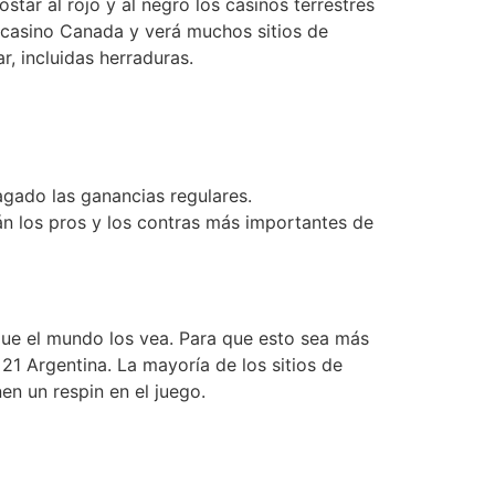
ar al rojo y al negro los casinos terrestres
n casino Canada y verá muchos sitios de
r, incluidas herraduras.
gado las ganancias regulares.
án los pros y los contras más importantes de
que el mundo los vea. Para que esto sea más
21 Argentina. La mayoría de los sitios de
en un respin en el juego.