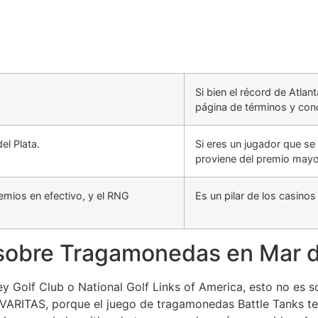
Si bien el récord de Atla
página de términos y con
l Plata.
Si eres un jugador que se
proviene del premio mayo
emios en efectivo, y el RNG
Es un pilar de los casinos 
sobre Tragamonedas en Mar d
 Golf Club o National Golf Links of America, esto no es s
 VARITAS, porque el juego de tragamonedas Battle Tanks te l