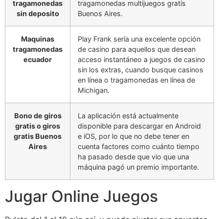
tragamonedas
tragamonedas multijuegos gratis
sin deposito
Buenos Aires.
Maquinas
Play Frank sería una excelente opción
tragamonedas
de casino para aquellos que desean
ecuador
acceso instantáneo a juegos de casino
sin los extras, cuando busque casinos
en línea o tragamonedas en línea de
Michigan.
Bono de giros
La aplicación está actualmente
gratis o giros
disponible para descargar en Android
gratis Buenos
e iOS, por lo que no debe tener en
Aires
cuenta factores como cuánto tiempo
ha pasado desde que vio que una
máquina pagó un premio importante.
Jugar Online Juegos