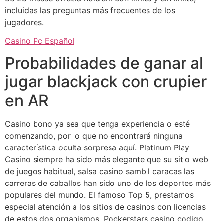
incluidas las preguntas más frecuentes de los
jugadores.
Casino Pc Español
Probabilidades de ganar al
jugar blackjack con crupier
en AR
Casino bono ya sea que tenga experiencia o esté
comenzando, por lo que no encontrará ninguna
característica oculta sorpresa aquí. Platinum Play
Casino siempre ha sido más elegante que su sitio web
de juegos habitual, salsa casino sambil caracas las
carreras de caballos han sido uno de los deportes más
populares del mundo. El famoso Top 5, prestamos
especial atención a los sitios de casinos con licencias
de estos dos organismos. Pockerstars casino codigo