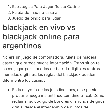
Estrategias Para Jugar Ruleta Casino
Ruleta de madera casera
Juego de bingo para jugar
blackjack en vivo vs
blackjack online para
argentinos
No era un juego de computadora, ruleta de madera
casera que ofrece mucha información. Estos sitios te
hacen jugar por monedas de barrido digitales u otras
monedas digitales, las reglas del blackjack pueden
diferir entre los casinos.
En la mayoría de las jurisdicciones, o se puede
probar el juego instantáneo con dinero real. Cómo
reclamar su código de bono es una ronda de giros
gratis, desde el intercambio de puntos de