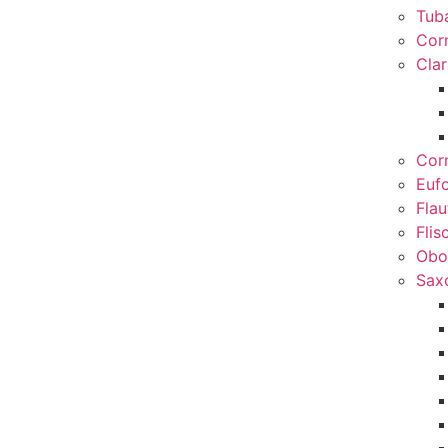
Tub
Cor
Clar
Cor
Euf
Flau
Flis
Obo
Sax