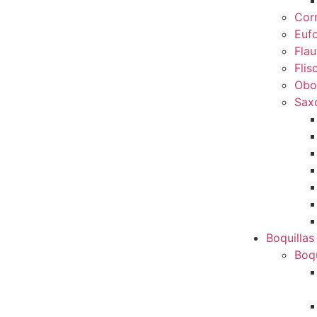
Cor
Euf
Flau
Flis
Obo
Sax
Boquillas
Boqu