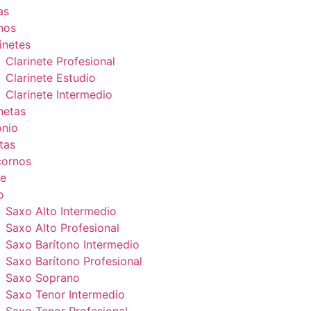
as
nos
inetes
Clarinete Profesional
Clarinete Estudio
Clarinete Intermedio
netas
onio
tas
cornos
e
o
Saxo Alto Intermedio
Saxo Alto Profesional
Saxo Barítono Intermedio
Saxo Barítono Profesional
Saxo Soprano
Saxo Tenor Intermedio