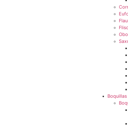
Cor
Euf
Flau
Flis
Obo
Sax
Boquillas
Boqu