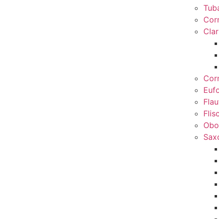
Tub
Cor
Clar
Cor
Euf
Flau
Flis
Obo
Sax