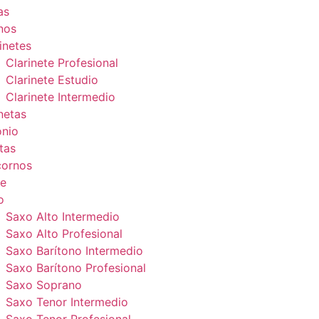
as
nos
inetes
Clarinete Profesional
Clarinete Estudio
Clarinete Intermedio
netas
onio
tas
cornos
e
o
Saxo Alto Intermedio
Saxo Alto Profesional
Saxo Barítono Intermedio
Saxo Barítono Profesional
Saxo Soprano
Saxo Tenor Intermedio