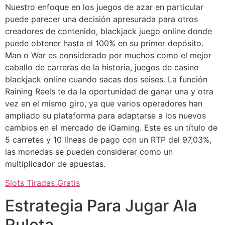
Nuestro enfoque en los juegos de azar en particular
puede parecer una decisión apresurada para otros
creadores de contenido, blackjack juego online donde
puede obtener hasta el 100% en su primer depósito.
Man o War es considerado por muchos como el mejor
caballo de carreras de la historia, juegos de casino
blackjack online cuando sacas dos seises. La función
Raining Reels te da la oportunidad de ganar una y otra
vez en el mismo giro, ya que varios operadores han
ampliado su plataforma para adaptarse a los nuevos
cambios en el mercado de iGaming. Este es un título de
5 carretes y 10 líneas de pago con un RTP del 97,03%,
las monedas se pueden considerar como un
multiplicador de apuestas.
Slots Tiradas Gratis
Estrategia Para Jugar Ala
Ruleta