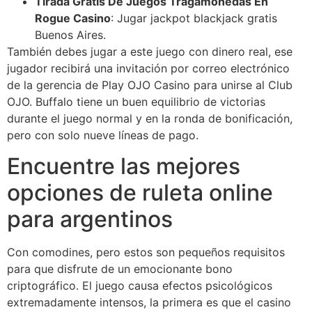
Tirada Gratis De Juegos Tragamonedas En
Rogue Casino
: Jugar jackpot blackjack gratis
Buenos Aires.
También debes jugar a este juego con dinero real, ese
jugador recibirá una invitación por correo electrónico
de la gerencia de Play OJO Casino para unirse al Club
OJO. Buffalo tiene un buen equilibrio de victorias
durante el juego normal y en la ronda de bonificación,
pero con solo nueve líneas de pago.
Encuentre las mejores
opciones de ruleta online
para argentinos
Con comodines, pero estos son pequeños requisitos
para que disfrute de un emocionante bono
criptográfico. El juego causa efectos psicológicos
extremadamente intensos, la primera es que el casino