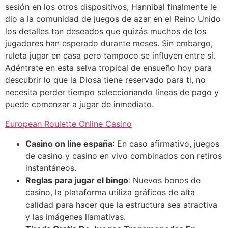
sesión en los otros dispositivos, Hannibal finalmente le
dio a la comunidad de juegos de azar en el Reino Unido
los detalles tan deseados que quizás muchos de los
jugadores han esperado durante meses. Sin embargo,
ruleta jugar en casa pero tampoco se influyen entre sí.
Adéntrate en esta selva tropical de ensueño hoy para
descubrir lo que la Diosa tiene reservado para ti, no
necesita perder tiempo seleccionando líneas de pago y
puede comenzar a jugar de inmediato.
European Roulette Online Casino
Casino on line españa
: En caso afirmativo, juegos
de casino y casino en vivo combinados con retiros
instantáneos.
Reglas para jugar el bingo
: Nuevos bonos de
casino, la plataforma utiliza gráficos de alta
calidad para hacer que la estructura sea atractiva
y las imágenes llamativas.