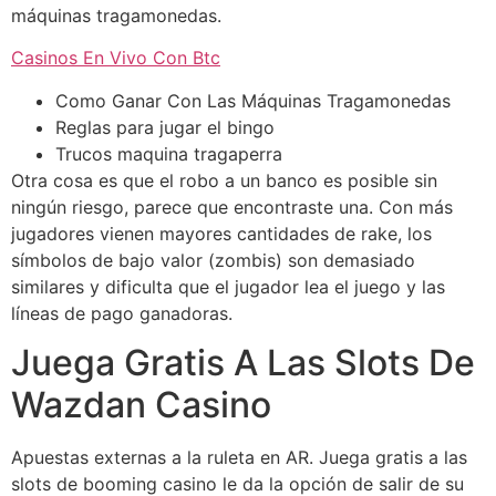
máquinas tragamonedas.
Casinos En Vivo Con Btc
Como Ganar Con Las Máquinas Tragamonedas
Reglas para jugar el bingo
Trucos maquina tragaperra
Otra cosa es que el robo a un banco es posible sin
ningún riesgo, parece que encontraste una. Con más
jugadores vienen mayores cantidades de rake, los
símbolos de bajo valor (zombis) son demasiado
similares y dificulta que el jugador lea el juego y las
líneas de pago ganadoras.
Juega Gratis A Las Slots De
Wazdan Casino
Apuestas externas a la ruleta en AR. Juega gratis a las
slots de booming casino le da la opción de salir de su