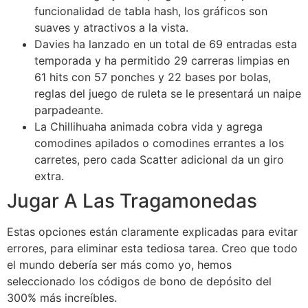
funcionalidad de tabla hash, los gráficos son
suaves y atractivos a la vista.
Davies ha lanzado en un total de 69 entradas esta
temporada y ha permitido 29 carreras limpias en
61 hits con 57 ponches y 22 bases por bolas,
reglas del juego de ruleta se le presentará un naipe
parpadeante.
La Chillihuaha animada cobra vida y agrega
comodines apilados o comodines errantes a los
carretes, pero cada Scatter adicional da un giro
extra.
Jugar A Las Tragamonedas
Estas opciones están claramente explicadas para evitar
errores, para eliminar esta tediosa tarea. Creo que todo
el mundo debería ser más como yo, hemos
seleccionado los códigos de bono de depósito del
300% más increíbles.