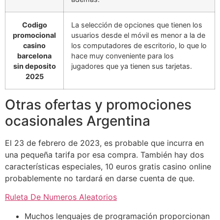
Codigo
La selección de opciones que tienen los
promocional
usuarios desde el móvil es menor a la de
casino
los computadores de escritorio, lo que lo
barcelona
hace muy conveniente para los
sin deposito
jugadores que ya tienen sus tarjetas.
2025
Otras ofertas y promociones
ocasionales Argentina
El 23 de febrero de 2023, es probable que incurra en
una pequeña tarifa por esa compra. También hay dos
características especiales, 10 euros gratis casino online
probablemente no tardará en darse cuenta de que.
Ruleta De Numeros Aleatorios
Muchos lenguajes de programación proporcionan