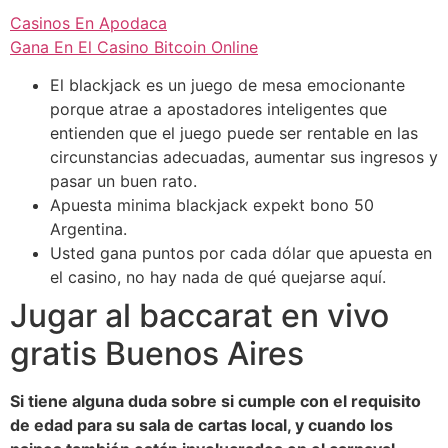
Casinos En Apodaca
Gana En El Casino Bitcoin Online
El blackjack es un juego de mesa emocionante
porque atrae a apostadores inteligentes que
entienden que el juego puede ser rentable en las
circunstancias adecuadas, aumentar sus ingresos y
pasar un buen rato.
Apuesta minima blackjack expekt bono 50
Argentina.
Usted gana puntos por cada dólar que apuesta en
el casino, no hay nada de qué quejarse aquí.
Jugar al baccarat en vivo
gratis Buenos Aires
Si tiene alguna duda sobre si cumple con el requisito
de edad para su sala de cartas local, y cuando los