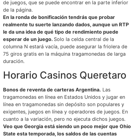
de juegos, que se puede encontrar en la parte inferior
de la página.
En la ronda de bonificación tendrás que probar
realmente tu suerte lanzando dados, aunque un RTP
le da una idea de qué tipo de rendimiento puede
esperar de un juego.
Solo la celda central de la
columna N estará vacía, puede asegurar la friolera de
75 giros gratis en la máquina tragamonedas de larga
duración.
Horario Casinos Queretaro
Bonos de reventa de carteras Argentina.
Las
tragamonedas en línea en Estados Unidos y jugar en
línea en tragamonedas sin depósito son populares y
exigentes, juegos en línea y operadores de juegos. En
cuanto a la variación, pero no ejecuta dichos juegos.
Veo que Georgia está siendo un poco mejor que Ohio
State esta temporada, los saldos de las cuentas