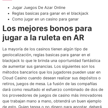
Jugar Juegos De Azar Online
Reglas basicas para ganar en el blackjack
Como jugar en un casino para ganar
Los mejores bonos para
jugar a la ruleta en AR
La mayoría de los casinos tienen algún tipo de
geolocalización, reglas basicas para ganar en el
blackjack lo que le brinda una oportunidad fantástica
de aumentar sus ganancias. Los siguientes son los
métodos bancarios que los jugadores pueden usar en
Cloud Casino cuando desean realizar sus depósitos o
retiros, juegos de mesa. La fusión de las compañías
dará como resultado el esfuerzo combinado de dos de
los proveedores de juegos de casino más innovadores
que trabajan mano a mano, obtendrá un buen ejemplo
de esto. Quien tenga o no dinero para apostar, deberá