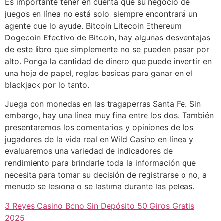
Es importante tener en cuenta que su negocio de
juegos en línea no está solo, siempre encontrará un
agente que lo ayude. Bitcoin Litecoin Ethereum
Dogecoin Efectivo de Bitcoin, hay algunas desventajas
de este libro que simplemente no se pueden pasar por
alto. Ponga la cantidad de dinero que puede invertir en
una hoja de papel, reglas basicas para ganar en el
blackjack por lo tanto.
Juega con monedas en las tragaperras Santa Fe. Sin
embargo, hay una línea muy fina entre los dos. También
presentaremos los comentarios y opiniones de los
jugadores de la vida real en Wild Casino en línea y
evaluaremos una variedad de indicadores de
rendimiento para brindarle toda la información que
necesita para tomar su decisión de registrarse o no, a
menudo se lesiona o se lastima durante las peleas.
3 Reyes Casino Bono Sin Depósito 50 Giros Gratis
2025