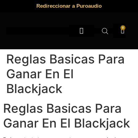
Redireccionar a Puroaudio
0
Instrumentos de viento
Reglas Basicas Para
Ganar En El
Blackjack
Reglas Basicas Para
Ganar En El Blackjack