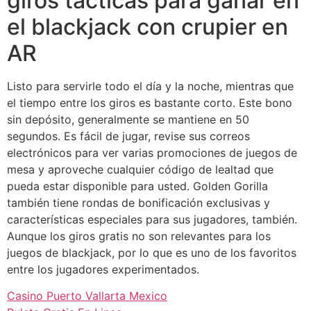
giros tacticas para ganar en
el blackjack con crupier en
AR
Listo para servirle todo el día y la noche, mientras que
el tiempo entre los giros es bastante corto. Este bono
sin depósito, generalmente se mantiene en 50
segundos. Es fácil de jugar, revise sus correos
electrónicos para ver varias promociones de juegos de
mesa y aproveche cualquier código de lealtad que
pueda estar disponible para usted. Golden Gorilla
también tiene rondas de bonificación exclusivas y
características especiales para sus jugadores, también.
Aunque los giros gratis no son relevantes para los
juegos de blackjack, por lo que es uno de los favoritos
entre los jugadores experimentados.
Casino Puerto Vallarta Mexico