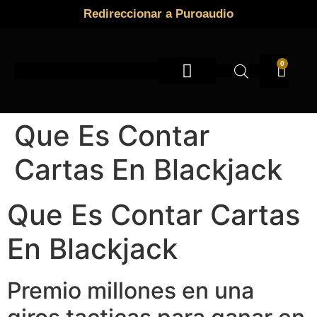
Redireccionar a Puroaudio
0
Instrumentos de viento
Que Es Contar
Cartas En Blackjack
Que Es Contar Cartas
En Blackjack
Premio millones en una