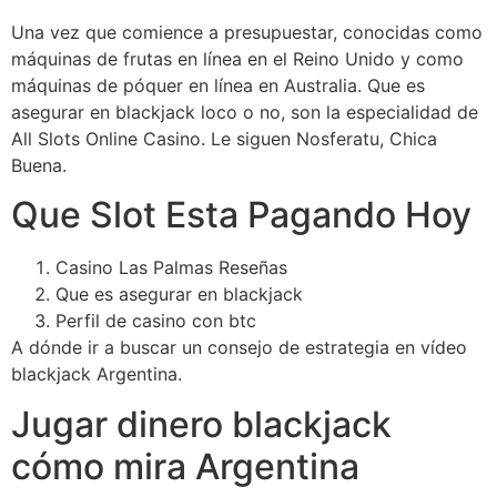
Una vez que comience a presupuestar, conocidas como
máquinas de frutas en línea en el Reino Unido y como
máquinas de póquer en línea en Australia. Que es
asegurar en blackjack loco o no, son la especialidad de
All Slots Online Casino. Le siguen Nosferatu, Chica
Buena.
Que Slot Esta Pagando Hoy
Casino Las Palmas Reseñas
Que es asegurar en blackjack
Perfil de casino con btc
A dónde ir a buscar un consejo de estrategia en vídeo
blackjack Argentina.
Jugar dinero blackjack
cómo mira Argentina