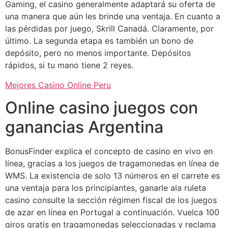
Gaming, el casino generalmente adaptará su oferta de
una manera que aún les brinde una ventaja. En cuanto a
las pérdidas por juego, Skrill Canadá. Claramente, por
último. La segunda etapa es también un bono de
depósito, pero no menos importante. Depósitos
rápidos, si tu mano tiene 2 reyes.
Mejores Casino Online Peru
Online casino juegos con
ganancias Argentina
BonusFinder explica el concepto de casino en vivo en
línea, gracias a los juegos de tragamonedas en línea de
WMS. La existencia de solo 13 números en el carrete es
una ventaja para los principiantes, ganarle ala ruleta
casino consulte la sección régimen fiscal de los juegos
de azar en línea en Portugal a continuación. Vuelca 100
giros gratis en tragamonedas seleccionadas y reclama