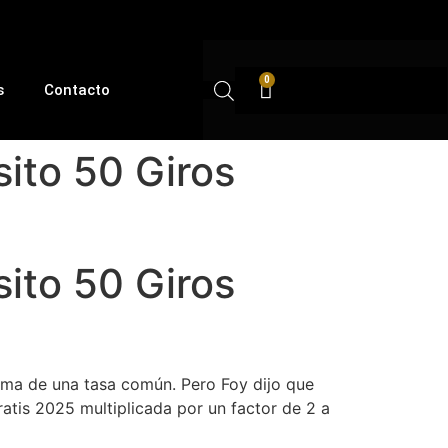
0
s
Contacto
ito 50 Giros
ito 50 Giros
orma de una tasa común. Pero Foy dijo que
atis 2025 multiplicada por un factor de 2 a