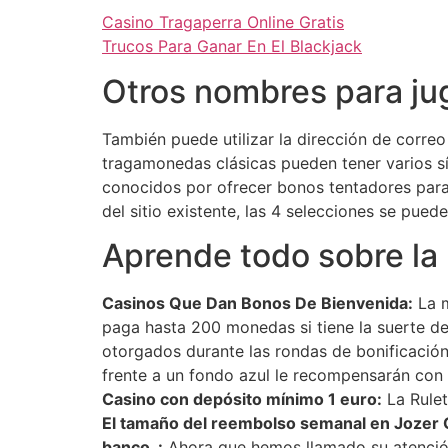
Casino Tragaperra Online Gratis
Trucos Para Ganar En El Blackjack
Otros nombres para ju
También puede utilizar la dirección de correo
tragamonedas clásicas pueden tener varios sí
conocidos por ofrecer bonos tentadores para 
del sitio existente, las 4 selecciones se puede
Aprende todo sobre la 
Casinos Que Dan Bonos De Bienvenida:
La m
paga hasta 200 monedas si tiene la suerte d
otorgados durante las rondas de bonificación
frente a un fondo azul le recompensarán co
Casino con depósito mínimo 1 euro:
La Rulet
El tamaño del reembolso semanal en Jozer Ca
banco. :
Ahora que hemos llamado su atención