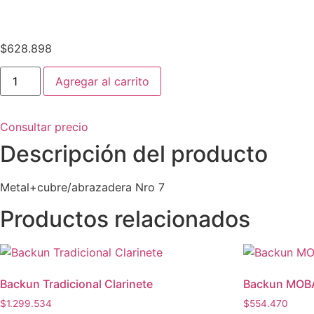
$
628.898
Berg
Agregar al carrito
Larsen
110/2SMS
Saxo
Barítono
Consultar precio
cantidad
Descripción del producto
Metal+cubre/abrazadera Nro 7
Productos relacionados
Backun Tradicional Clarinete
Backun MOBA
$
1.299.534
$
554.470