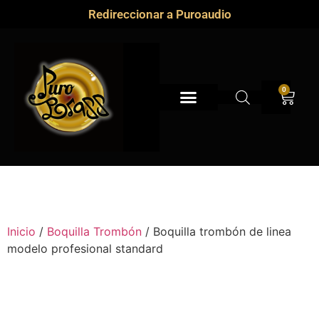
Redireccionar a Puroaudio
0
Inicio
/
Boquilla Trombón
/ Boquilla trombón de linea
modelo profesional standard