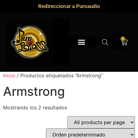
Redireccionar a Puroaudio
0
Inicio
/ Productos etiquetados “Armstrong”
Armstrong
Mostrando los 2 resultados