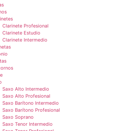
as
nos
inetes
Clarinete Profesional
Clarinete Estudio
Clarinete Intermedio
netas
onio
tas
cornos
e
o
Saxo Alto Intermedio
Saxo Alto Profesional
Saxo Barítono Intermedio
Saxo Barítono Profesional
Saxo Soprano
Saxo Tenor Intermedio