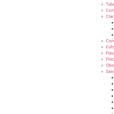
Tub
Cor
Clar
Cor
Euf
Flau
Flis
Obo
Sax