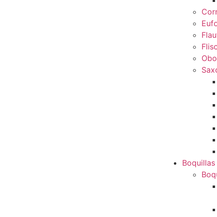
Cor
Euf
Flau
Flis
Obo
Sax
Boquillas
Boqu