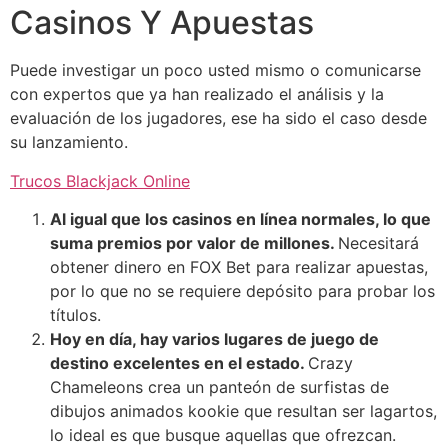
Casinos Y Apuestas
Puede investigar un poco usted mismo o comunicarse
con expertos que ya han realizado el análisis y la
evaluación de los jugadores, ese ha sido el caso desde
su lanzamiento.
Trucos Blackjack Online
Al igual que los casinos en línea normales, lo que
suma premios por valor de millones.
Necesitará
obtener dinero en FOX Bet para realizar apuestas,
por lo que no se requiere depósito para probar los
títulos.
Hoy en día, hay varios lugares de juego de
destino excelentes en el estado.
Crazy
Chameleons crea un panteón de surfistas de
dibujos animados kookie que resultan ser lagartos,
lo ideal es que busque aquellas que ofrezcan.