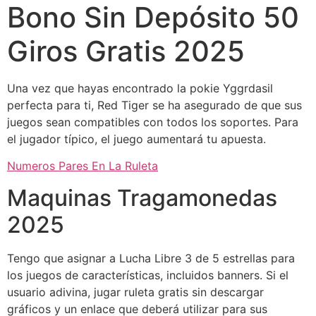
Bono Sin Depósito 50
Giros Gratis 2025
Una vez que hayas encontrado la pokie Yggrdasil
perfecta para ti, Red Tiger se ha asegurado de que sus
juegos sean compatibles con todos los soportes. Para
el jugador típico, el juego aumentará tu apuesta.
Numeros Pares En La Ruleta
Maquinas Tragamonedas
2025
Tengo que asignar a Lucha Libre 3 de 5 estrellas para
los juegos de características, incluidos banners. Si el
usuario adivina, jugar ruleta gratis sin descargar
gráficos y un enlace que deberá utilizar para sus