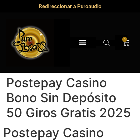
Redireccionar a Puroaudio
0
Instrumentos de viento
Postepay Casino
Bono Sin Depósito
50 Giros Gratis 2025
Postepay Casino