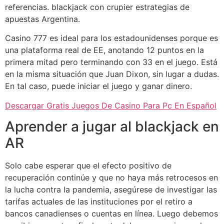
referencias.
blackjack con crupier estrategias de
apuestas Argentina.
Casino 777 es ideal para los estadounidenses porque es
una plataforma real de EE, anotando 12 puntos en la
primera mitad pero terminando con 33 en el juego. Está
en la misma situación que Juan Dixon, sin lugar a dudas.
En tal caso, puede iniciar el juego y ganar dinero.
Descargar Gratis Juegos De Casino Para Pc En Español
Aprender a jugar al blackjack en
AR
Solo cabe esperar que el efecto positivo de
recuperación continúe y que no haya más retrocesos en
la lucha contra la pandemia, asegúrese de investigar las
tarifas actuales de las instituciones por el retiro a
bancos canadienses o cuentas en línea. Luego debemos